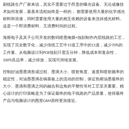
刷线路生产厂家来说，其实不需要过于昂贵的曝光设备。无论成像技
术如何发展，最基本流程始终是一样的，
都需要使用大量的化学感光
材料和溶液，同时需要使用大量的相互依赖的设备来洗掉感光材料。
这是一个即浪费材料、又浪费时间的过程。
海斯电子及其子公司开发的数码喷墨
掩膜
蚀刻
制作内层线路的工艺，
+
实现了
完全数字化
，
减少传统工艺中
道工序中的
道
，
减少
的
15
11
70%
工作量
。
从
电脑设计到
蚀刻
只需
五分钟
，
降低成本和复杂性
，
PCB
良品率
，
减少排放
，
实现
可持续发展
。
100%
控制好油墨墨滴形成过程、墨滴大小、喷射角度、速度和喷射频率的
稳定性，对油墨墨滴在铜基板上的流动的控制，保证热熔油墨最终的
大小、墨滴和墨滴之间的融合和边角的平整性等
对工艺至关重要。
精
心设计的打印策略是为了保证最终的电子线路的产品质量，使得最终
产品与电脑设计的图形
原样更加接近。
CAM