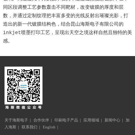
同区段调整工艺参数轰击不同靶材，改变镀膜的厚度和层
数，并通过定制纹理把丰富多变的光线反射出璀璨光影，打
造出的新一代镀膜结构色，结合昆山海斯电子有限公司的
inkjet喷墨打印工艺，呈现出天空之境这样自然且独特的美
感。
关于海斯电子
|
合作伙伴
|
印刷电子产品
|
应用领域
|
新闻中心
|
加
入海斯
|
联系我们
|
English
|