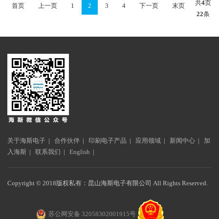
共
4
页
首页
上一页
1
2
3
4
下一页
末页
22
条
关于海斯电子
|
合作伙伴
|
印刷电子产品
|
应用领域
|
新闻中心
|
加
入海斯
|
联系我们
|
English
|
Copyright © 2018版权私有：昆山海斯电子有限公司 All Rights Reserved.
苏公网安备 32058302001915号