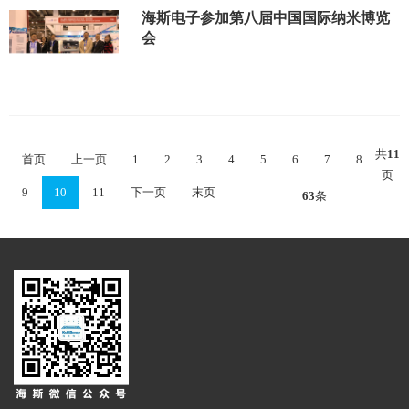
海斯电子参加第八届中国国际纳米博览
会
共
11
首页
上一页
1
2
3
4
5
6
7
8
页
9
10
11
下一页
末页
63
条