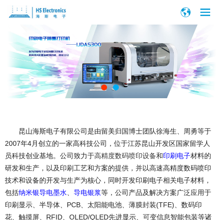
昆山海斯电子有限公司是由留美归国博士团队徐海生、周勇等于
2007年4月创立的一家高科技公司，位于江苏昆山开发区国家留学人
员科技创业基地。公司致力于
高精度数码喷印设备
和
印刷电子
材料的
研发和生产，以及印刷工艺和方案的提供，并以高速高精度数码喷印
技术和设备的开发与生产为核心，同时开发印刷电子相关电子材料，
包括
纳米银导电墨水
、
导电银浆
等，公司产品及解决方案广泛应用于
印刷显示、半导体、PCB、太阳能电池、薄膜封装(TFE)、数码印
花、
触摸屏、RFID、
OLED/QLED先进显示、
可变信息智能包装等诸